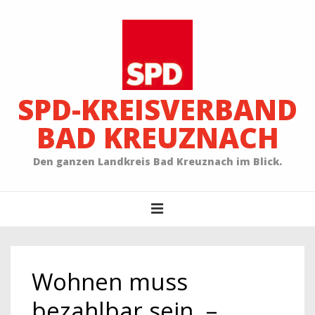
↓
Zum
Inhalt
SPD-KREISVERBAND
BAD KREUZNACH
Den ganzen Landkreis Bad Kreuznach im Blick.
Main
MENU
Navigation
Wohnen muss
bezahlbar sein –