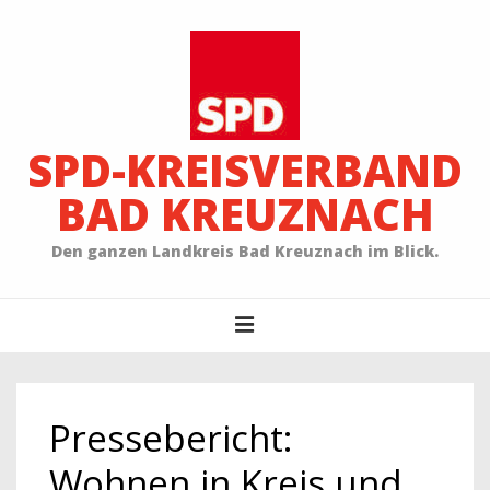
↓
Zum
Inhalt
SPD-KREISVERBAND
BAD KREUZNACH
Den ganzen Landkreis Bad Kreuznach im Blick.
Main
MENU
Navigation
Pressebericht:
Wohnen in Kreis und