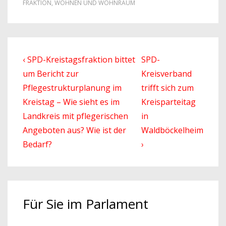
FRAKTION
,
WOHNEN UND WOHNRAUM
Beitragsnavigation
Previous
Next
‹ SPD-Kreistagsfraktion bittet
SPD-
Post
Post
um Bericht zur
Kreisverband
is
is
Pflegestrukturplanung im
trifft sich zum
Kreistag – Wie sieht es im
Kreisparteitag
Landkreis mit pflegerischen
in
Angeboten aus? Wie ist der
Waldböckelheim
Bedarf?
›
Für Sie im Parlament