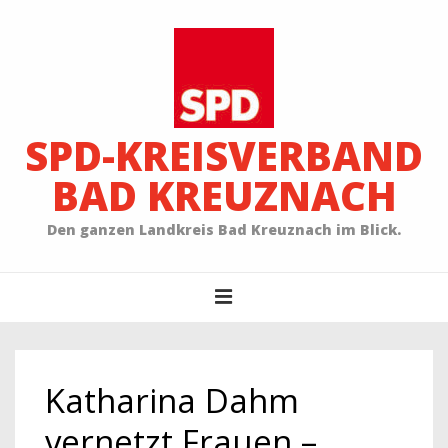
↓
Zum
Inhalt
SPD-KREISVERBAND
BAD KREUZNACH
Den ganzen Landkreis Bad Kreuznach im Blick.
Main
MENU
Navigation
Katharina Dahm
vernetzt Frauen –