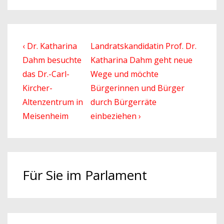
Beitragsnavigation
Previous
Next
‹ Dr. Katharina
Landratskandidatin Prof. Dr.
Post
Post
Dahm besuchte
Katharina Dahm geht neue
is
is
das Dr.-Carl-
Wege und möchte
Kircher-
Bürgerinnen und Bürger
Altenzentrum in
durch Bürgerräte
Meisenheim
einbeziehen ›
Für Sie im Parlament