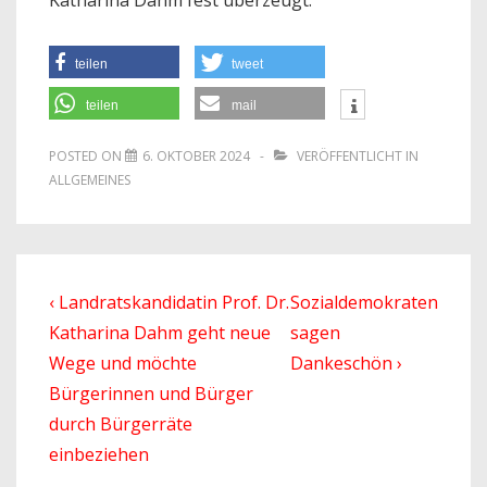
teilen
tweet
teilen
mail
POSTED ON
6. OKTOBER 2024
VERÖFFENTLICHT IN
ALLGEMEINES
Beitragsnavigation
Previous
Next
‹ Landratskandidatin Prof. Dr.
Sozialdemokraten
Post
Post
Katharina Dahm geht neue
sagen
is
is
Wege und möchte
Dankeschön ›
Bürgerinnen und Bürger
durch Bürgerräte
einbeziehen