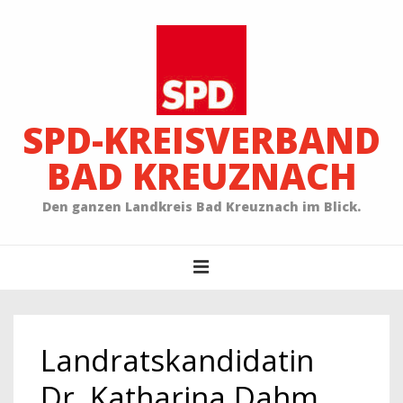
↓
Zum
Inhalt
SPD-KREISVERBAND
BAD KREUZNACH
Den ganzen Landkreis Bad Kreuznach im Blick.
Main
MENU
Navigation
Landratskandidatin
Dr. Katharina Dahm