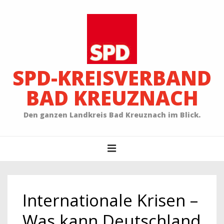
↓
Zum
Inhalt
SPD-KREISVERBAND
BAD KREUZNACH
Den ganzen Landkreis Bad Kreuznach im Blick.
Main
MENU
Navigation
Internationale Krisen –
Was kann Deutschland