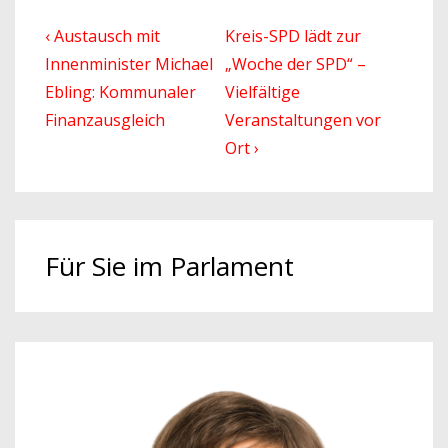
Beitragsnavigation
Previous
Next
‹ Austausch mit
Kreis-SPD lädt zur
Post
Post
Innenminister Michael
„Woche der SPD“ –
is
is
Ebling: Kommunaler
Vielfältige
Finanzausgleich
Veranstaltungen vor
Ort ›
Für Sie im Parlament