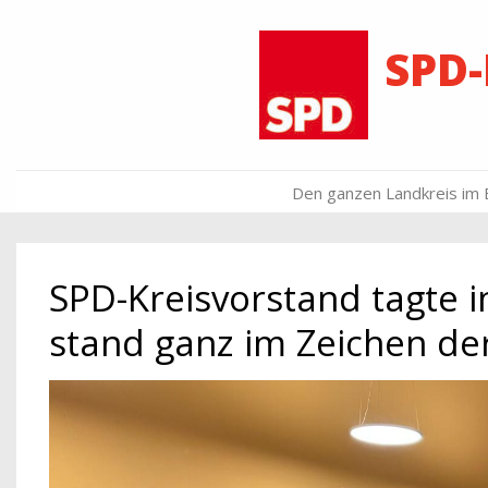
↓
Zum
SPD
Inhalt
Main
Den ganzen Landkreis im 
Navigation
SPD-Kreisvorstand tagte i
stand ganz im Zeichen d