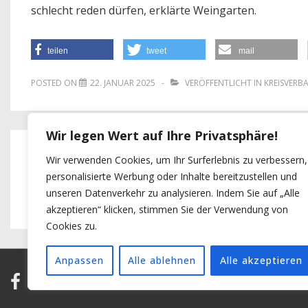
schlecht reden dürfen, erklärte Weingarten.
teilen
tweet
mail
POSTED ON
22. JANUAR 2025
VERÖFFENTLICHT IN
KREISVERB
Wir legen Wert auf Ihre Privatsphäre!
Beitragsnavigation
Previous
Next
‹ Sozialdemokraten
Kommunalpolitischer Bildungsab
Wir verwenden Cookies, um Ihr Surferlebnis zu verbessern,
personalisierte Werbung oder Inhalte bereitzustellen und
Post
Post
sagen Dankeschön
Kooperation mit der SGK Rheinl
unseren Datenverkehr zu analysieren. Indem Sie auf „Alle
is
is
›
akzeptieren“ klicken, stimmen Sie der Verwendung von
Cookies zu.
Anpassen
Alle ablehnen
Alle akzeptieren